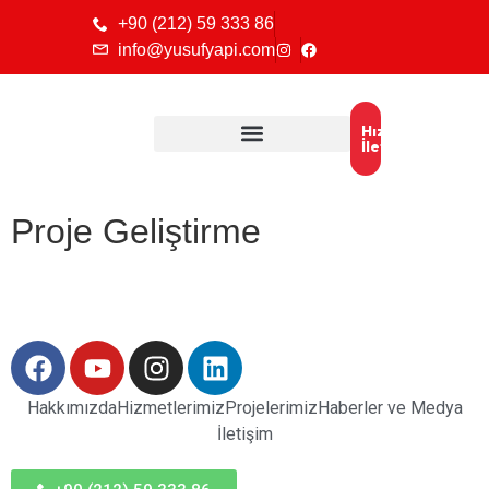
+90 (212) 59 333 86
info@yusufyapi.com
Hızlı
İletişim
Proje Geliştirme
Hakkımızda
Hizmetlerimiz
Projelerimiz
Haberler ve Medya
İletişim